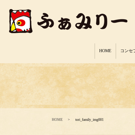
HOME
コンセ
HOME
tori_family_img001