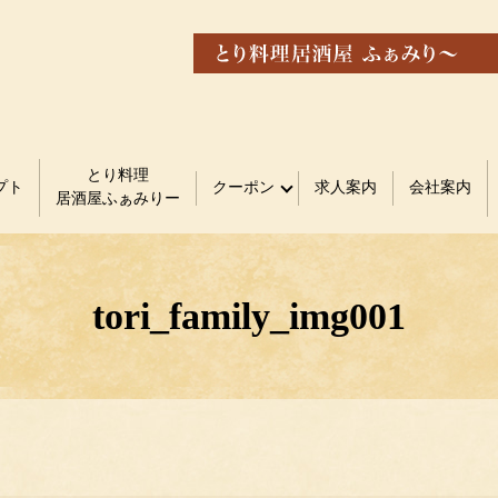
とり料理
プト
クーポン
求人案内
会社案内
居酒屋ふぁみりー
tori_family_img001