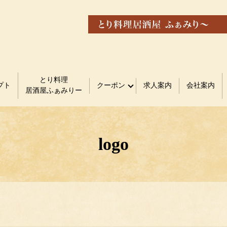
とり料理
プト
クーポン
求人案内
会社案内
居酒屋ふぁみりー
logo