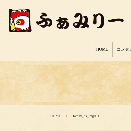
HOME
コンセ
HOME
family_qs_img001