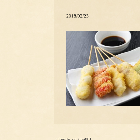
2018/02/23
family_qs_img001