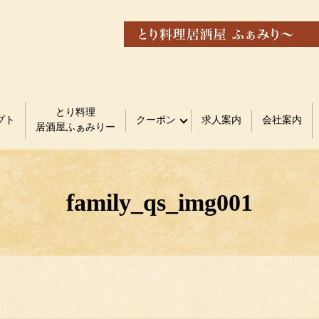
とり料理
プト
クーポン
求人案内
会社案内
居酒屋ふぁみりー
family_qs_img001