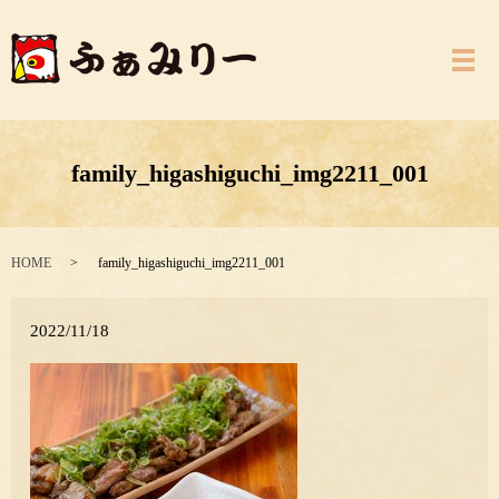
メ
family_higashiguchi_img2211_001
HOME
family_higashiguchi_img2211_001
2022/11/18