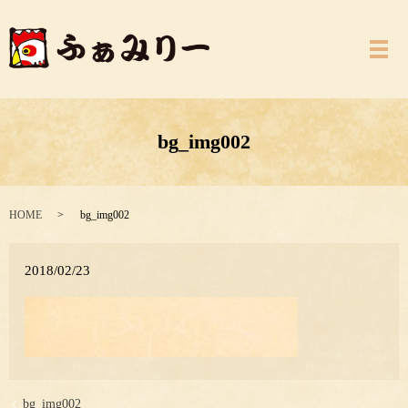
メ
bg_img002
HOME
bg_img002
2018/02/23
bg_img002