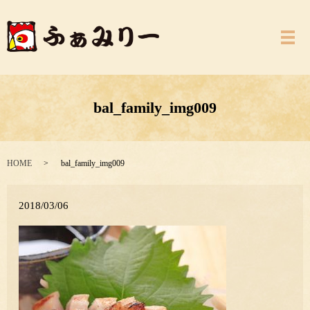
メ
bal_family_img009
HOME
bal_family_img009
2018/03/06