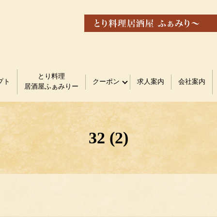
とり料理
プト
クーポン
求人案内
会社案内
居酒屋ふぁみりー
32 (2)